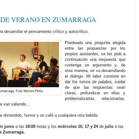
S DE VERANO EN ZUMARRAGA
ra desarrollar el pensamiento crítico y autocrítico.
Planteada una pregunta elegida
entre las propuestas por los
propios asistentes, se les pide a
continuación una respuesta que
contenga un argumento y, de
esta manera, se va desarrollando
el diálogo. Mi labor consiste en
dar los turnos de palabra, cuidar
de que las respuestas sean
 Zumarraga. Foto Mertxe Peña
claras, profundizar en ellas y
problematizarlas, relacionarlas,
e van saliendo...
distendido, humor y un café o cualquiera otra bebida.
de
junio
a las
18:00
horas y los
miércoles 10, 17 y 24
de
julio
a las
de Zumarraga.