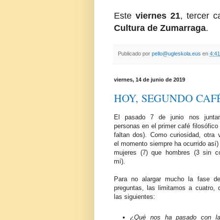
Este
viernes 21
, tercer c
Cultura de Zumarraga
.
Publicado por
pello@ugleskola.eus
en
4:41
viernes, 14 de junio de 2019
HOY, SEGUNDO CAFÉ
El pasado 7 de junio nos junt
personas en el primer café filosófico 
faltan dos). Como curiosidad, otra 
el momento siempre ha ocurrido así
mujeres (7) que hombres (3 sin c
mí).
Para no alargar mucho la fase de
preguntas, las limitamos a cuatro, 
las siguientes:
¿Qué nos ha pasado con l