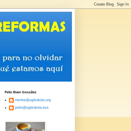
Pello Biain González
mertxe@ugleskola.org
pello@ugleskola.eus