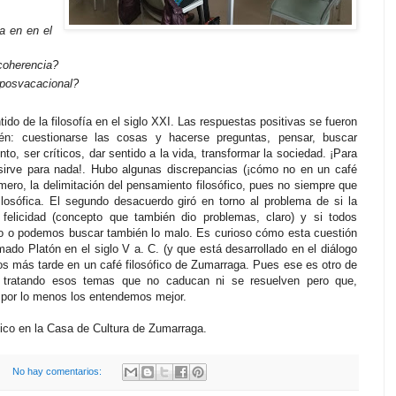
ía en en el
coherencia?
 posvacacional?
tido de la filosofía en el siglo XXI. Las respuestas positivas se fueron
én: cuestionarse las cosas y hacerse preguntas, pensar, buscar
to, ser críticos, dar sentido a la vida, transformar la sociedad. ¡Para
 sirve para nada!. Hubo algunas discrepancias (¡cómo no en un café
imero, la delimitación del pensamiento filosófico, pues no siempre que
sófica. El segundo desacuerdo giró en torno al problema de si la
 felicidad (concepto que también dio problemas, claro) y si todos
o o podemos buscar también lo malo. Es curioso cómo esta cuestión
mado Platón en el siglo V a. C. (y que está desarrollado en el diálogo
s más tarde en un café filosófico de Zumarraga. Pues ese es otro de
uir tratando esos temas que no caducan ni se resuelven pero que,
, por lo menos los entendemos mejor.
fico en la Casa de Cultura de Zumarraga.
No hay comentarios: