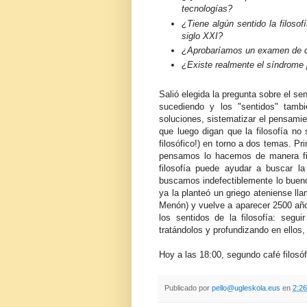
tecnologías?
¿Tiene algún sentido la filosof
siglo XXI?
¿Aprobaríamos un examen de 
¿Existe realmente el síndrome
Salió elegida la pregunta sobre el sen
sucediendo y los "sentidos" tambi
soluciones, sistematizar el pensamien
que luego digan que la filosofía no
filosófico!) en torno a dos temas. Pr
pensamos lo hacemos de manera filo
filosofía puede ayudar a buscar la
buscamos indefectiblemente lo buen
ya la planteó un griego ateniense lla
Menón) y vuelve a aparecer 2500 año
los sentidos de la filosofía: seg
tratándolos y profundizando en ellos
Hoy a las 18:00, segundo café filosó
Publicado por
pello@ugleskola.eus
en
2:26