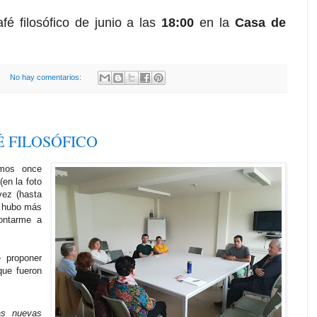
afé filosófico de junio a las
18:00
en la
Casa de
No hay comentarios:
 FILOSÓFICO
amos once
(en la foto
vez (hasta
) hubo más
ontarme a
 proponer
que fueron
as nuevas