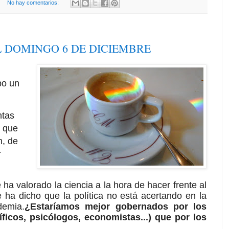
No hay comentarios:
L DOMINGO 6 DE DICIEMBRE
bo un
ntas
s que
n, de
r
ha valorado la ciencia a la hora de hacer frente al
se ha dicho que la política no está acertando en la
demia.
¿Estaríamos mejor gobernados por los
íficos, psicólogos, economistas...) que por los