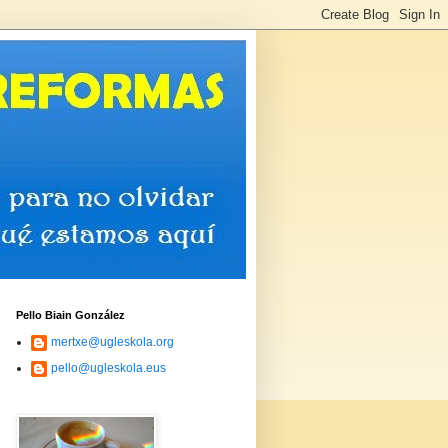
Pello Biain González
mertxe@ugleskola.org
pello@ugleskola.eus