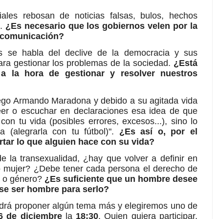
iales rebosan de noticias falsas, bulos, hechos
..
¿Es necesario que los gobiernos velen por la
 comunicación?
s se habla del declive de la democracia y sus
para gestionar los problemas de la sociedad.
¿Está
 a la hora de gestionar y resolver nuestros
iego Armando Maradona y debido a su agitada vida
eer o escuchar en declaraciones esa idea de que
con tu vida (posibles errores, excesos...), sino lo
a (alegrarla con tu fútbol)".
¿Es así o, por el
rtar lo que alguien hace con su vida?
e la transexualidad, ¿hay que volver a definir en
o mujer? ¿Debe tener cada persona el derecho de
o o género?
¿Es suficiente que un hombre desee
se ser hombre para serlo?
podrá proponer algún tema más y elegiremos uno de
6 de diciembre
la
18:30
. Quien quiera participar,