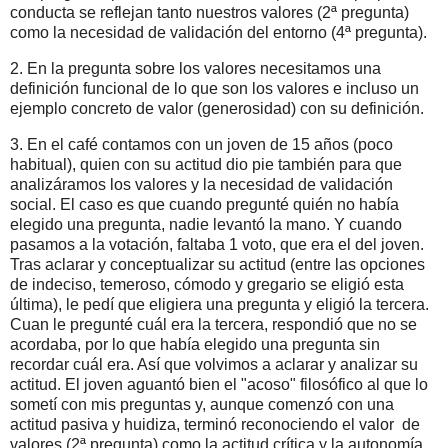
conducta se reflejan tanto nuestros valores (2ª pregunta)
como la necesidad de validación del entorno (4ª pregunta).
2. En la pregunta sobre los valores necesitamos una
definición funcional de lo que son los valores e incluso un
ejemplo concreto de valor (generosidad) con su definición.
3. En el café contamos con un joven de 15 años (poco
habitual), quien con su actitud dio pie también para que
analizáramos los valores y la necesidad de validación
social. El caso es que cuando pregunté quién no había
elegido una pregunta, nadie levantó la mano. Y cuando
pasamos a la votación, faltaba 1 voto, que era el del joven.
Tras aclarar y conceptualizar su actitud (entre las opciones
de indeciso, temeroso, cómodo y gregario se eligió esta
última), le pedí que eligiera una pregunta y eligió la tercera.
Cuan le pregunté cuál era la tercera, respondió que no se
acordaba, por lo que había elegido una pregunta sin
recordar cuál era. Así que volvimos a aclarar y analizar su
actitud. El joven aguantó bien el "acoso" filosófico al que lo
sometí con mis preguntas y, aunque comenzó con una
actitud pasiva y huidiza, terminó reconociendo el valor de
valores (2ª pregunta) como la actitud crítica y la autonomía