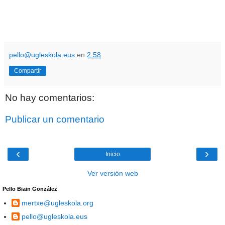
pello@ugleskola.eus
en
2:58
Compartir
No hay comentarios:
Publicar un comentario
‹
›
Inicio
Ver versión web
Pello Biain González
mertxe@ugleskola.org
pello@ugleskola.eus