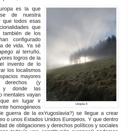
uropa es la que
base de nuestra
ir que todos esas
cionalidades que
 también de los
han configurado
ma de vida. Ya sé
apego al terruño,
yores logros de la
el invento de lo
rar los localismos
spacios mayores
 derechos (y
s y donde las
mo mentales vayan
que en lugar ir
Utopía II
lmente homogéneos
ble guerra de la exYugoslavia?) se llegue a crear
eo o unos Estados Unidos Europeos. Y que dentro
dad de obligaciones y derechos políticos y sociales