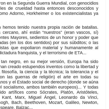
aron en la Segunda Guerra Mundial, con genocidios
les de crueldad hasta entonces desconocidos y
como Adorno, Horkheimer o los existencialistas ya
 hemos tenido nuestra propia ración de batallas.
ercano, ahí están “nuestros” (eran vascos, sí)
ientes Mayores, sedientos de un honor y poder que
das (en los dos sentidos) por sus súbditos; o las
listas que expoliaron material y humanamente al
 dictadura franquista, y el terrorismo de ETA...
 tan negro, en su mejor versión, Europa ha sido
han creado estupendos inventos como la libertad y
filosofía, la ciencia y la técnica; la tolerancia y el
on las guerras de religión) el arte en todas su
nos y el Estado social de derecho (donde se aúna
 el socialismo, ambos también europeos)... Y todas
do artífices como Sócrates, Platón, Aristóteles,
 Kant, Marx, Miguel Ángel, Leonardo da Vinci,
gh, Bach, Beethoven, Mozart, Galileo, Newton,
speare, Balzac...