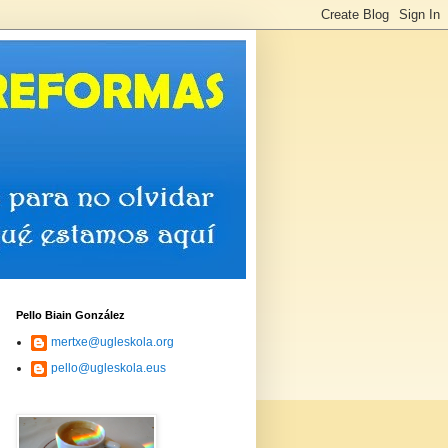
Pello Biain González
mertxe@ugleskola.org
pello@ugleskola.eus